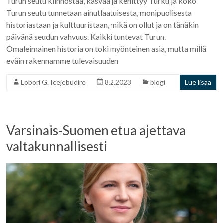
Turun seutu kiinnostaa, kasvaa ja kehittyy Turku ja koko
Turun seutu tunnetaan ainutlaatuisesta, monipuolisesta
historiastaan ja kulttuuristaan, mikä on ollut ja on tänäkin
päivänä seudun vahvuus. Kaikki tuntevat Turun.
Omaleimainen historia on toki myönteinen asia, mutta millä
eväin rakennamme tulevaisuuden
Lobori G. Icejebudire
8.2.2023
blogi
Lue lisää
Varsinais-Suomen etua ajettava
valtakunnallisesti