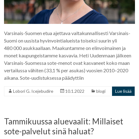
Varsinais-Suomen etua ajettava valtakunnallisesti Varsinais-
Suomi on uusista hyvinvointialueista toiseksi suurin yli
480 000 asukkaallaan. Maakuntamme on elinvoimainen ja
monet kaupungeistamme kasvavia. Heti Uudenmaan jälkeen
Varsinais-Suomessa sote-menot ovat kasvaneet koko maan
vertailussa vähiten (33,1 % per asukas) vuosien 2010–2020
aikana. Sote-uudistuksessa päädyttiin
Lobori G. Icejebudire
10.1.2022
blogi
Lue lisää
Tammikuussa aluevaalit: Millaiset
sote-palvelut sinä haluat?