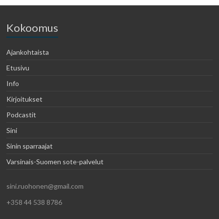
Kokoomus
Ajankohtaista
Etusivu
Info
Kirjoitukset
Podcastit
Sini
Sinin sparraajat
Varsinais-Suomen sote-palvelut
sini.ruohonen@gmail.com
+358 44 538 8786