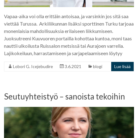
Vapaa-aika voi olla erittäin antoisaa, ja varsinkin jos sitä saa
viettää Turussa. Arkiliikunnan lisäksi sporttinen Turku tarjoaa
monenlaisia mahdollisuuksia erilaiseen liikkumiseen.
Juoksutreeni Kuuvuoren portailla kohottaa kuntoa, moni taas
nauttii ulkoilusta Ruissalon metsissä tai Aurajoen varrella.
Lajikokeiluun, harrastamiseen ja sarjapelaamiseen löytyy
Lobori G. Icejebudire
3.6.2021
blogi
Lue lisää
Seutuyhteistyö – sanoista tekoihin