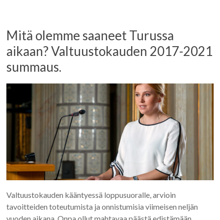
Mitä olemme saaneet Turussa
aikaan? Valtuustokauden 2017-2021
summaus.
Valtuustokauden kääntyessä loppusuoralle, arvioin
tavoitteiden toteutumista ja onnistumisia viimeisen neljän
vuoden aikana. Onpa ollut mahtavaa päästä edistämään