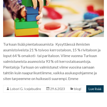
Turkuun lisää pientaloasumista Kysyttäessä ihmisten
asumistoiveista 21 % toivoo kerrostaloon, 15 % rivitaloon ja
loput 64 % omakoti- tai paritaloon. Viime vuonna Turkuun
valmistuneista asunnoista 93 % oli kerrostaloasuntoja.
Pientaloja Turkuun on valmistunut viime vuosina samaan
tahtiin kuin naapurikuntiimme, vaikka asukaspohjamme ja
siten tarpeemme on huikeasti suurempi. Emme
Lobori G. Icejebudire
29.6.2023
blogi
Lue lisää