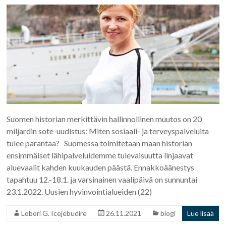
Suomen historian merkittävin hallinnollinen muutos on 20
miljardin sote-uudistus: Miten sosiaali- ja terveyspalveluita
tulee parantaa? Suomessa toimitetaan maan historian
ensimmäiset lähipalveluidemme tulevaisuutta linjaavat
aluevaalit kahden kuukauden päästä. Ennakkoäänestys
tapahtuu 12.-18.1. ja varsinainen vaalipäivä on sunnuntai
23.1.2022. Uusien hyvinvointialueiden (22)
Lobori G. Icejebudire
26.11.2021
blogi
Lue lisää