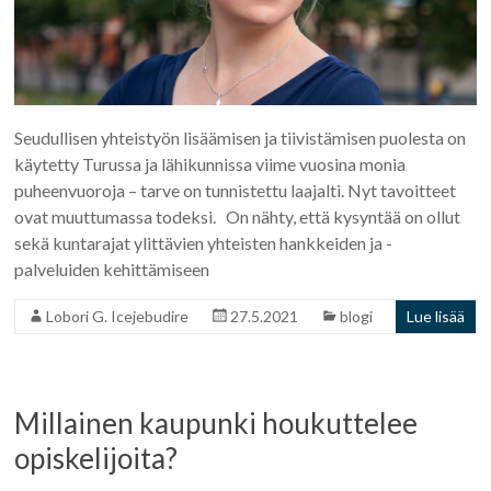
Seudullisen yhteistyön lisäämisen ja tiivistämisen puolesta on
käytetty Turussa ja lähikunnissa viime vuosina monia
puheenvuoroja – tarve on tunnistettu laajalti. Nyt tavoitteet
ovat muuttumassa todeksi. On nähty, että kysyntää on ollut
sekä kuntarajat ylittävien yhteisten hankkeiden ja -
palveluiden kehittämiseen
Lobori G. Icejebudire
27.5.2021
blogi
Lue lisää
Millainen kaupunki houkuttelee
opiskelijoita?