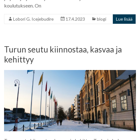
koulutukseen. On
Lobori G. Icejebudire
17.4.2023
blogi
Lue lisää
Turun seutu kiinnostaa, kasvaa ja
kehittyy