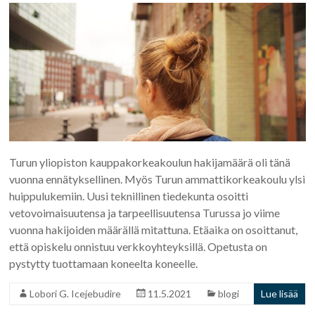
Turun yliopiston kauppakorkeakoulun hakijamäärä oli tänä
vuonna ennätyksellinen. Myös Turun ammattikorkeakoulu ylsi
huippulukemiin. Uusi teknillinen tiedekunta osoitti
vetovoimaisuutensa ja tarpeellisuutensa Turussa jo viime
vuonna hakijoiden määrällä mitattuna. Etäaika on osoittanut,
että opiskelu onnistuu verkkoyhteyksillä. Opetusta on
pystytty tuottamaan koneelta koneelle.
Lobori G. Icejebudire
11.5.2021
blogi
Lue lisää