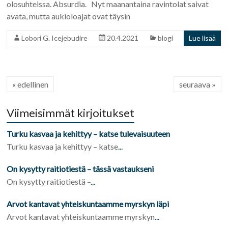
olosuhteissa. Absurdia. Nyt maanantaina ravintolat saivat
avata, mutta aukioloajat ovat täysin
Lobori G. Icejebudire
20.4.2021
blogi
Lue lisää
« edellinen
seuraava »
Viimeisimmät kirjoitukset
Turku kasvaa ja kehittyy – katse tulevaisuuteen
Turku kasvaa ja kehittyy – katse
...
On kysytty raitiotiestä – tässä vastaukseni
On kysytty raitiotiestä –
...
Arvot kantavat yhteiskuntaamme myrskyn läpi
Arvot kantavat yhteiskuntaamme myrskyn
...