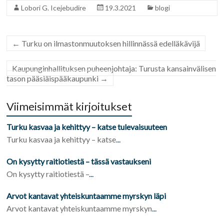
Lobori G. Icejebudire
19.3.2021
blogi
←
Turku on ilmastonmuutoksen hillinnässä edelläkävijä
Kaupunginhallituksen puheenjohtaja: Turusta kansainvälisen
tason pääsiäispääkaupunki
→
Viimeisimmät kirjoitukset
Turku kasvaa ja kehittyy – katse tulevaisuuteen
Turku kasvaa ja kehittyy – katse
...
On kysytty raitiotiestä – tässä vastaukseni
On kysytty raitiotiestä –
...
Arvot kantavat yhteiskuntaamme myrskyn läpi
Arvot kantavat yhteiskuntaamme myrskyn
...