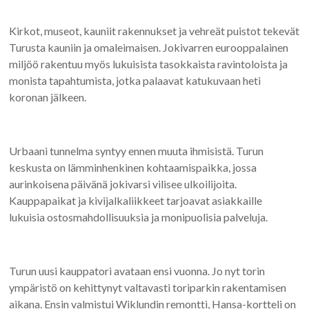
Kirkot, museot, kauniit rakennukset ja vehreät puistot tekevät
Turusta kauniin ja omaleimaisen. Jokivarren eurooppalainen
miljöö rakentuu myös lukuisista tasokkaista ravintoloista ja
monista tapahtumista, jotka palaavat katukuvaan heti
koronan jälkeen.
Urbaani tunnelma syntyy ennen muuta ihmisistä. Turun
keskusta on lämminhenkinen kohtaamispaikka, jossa
aurinkoisena päivänä jokivarsi vilisee ulkoilijoita.
Kauppapaikat ja kivijalkaliikkeet tarjoavat asiakkaille
lukuisia ostosmahdollisuuksia ja monipuolisia palveluja.
Turun uusi kauppatori avataan ensi vuonna. Jo nyt torin
ympäristö on kehittynyt valtavasti toriparkin rakentamisen
aikana. Ensin valmistui Wiklundin remontti, Hansa-kortteli on