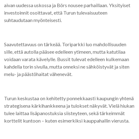
aivan uudessa uskossa ja Börs nousee parhaillaan. Yksityiset
investoinnit osoittavat, että Turun tulevaisuuteen
suhtaudutaan myönteisesti.
Saavutettavuus on tärkeää. Toriparkki luo mahdollisuuden
sille, että autolla pääsee edelleen ytimeen, mutta katutilaa
voidaan varata kävelylle. Bussit tulevat edelleen kulkemaan
kahdella torin sivulla, mutta onneksi ne sähköistyvät ja siten
melu- ja päästöhaitat vähenevät.
Turun keskustaa on kehitetty ponnekkaasti kaupungin yhtenä
strategisena kärkihankkeena ja tulokset näkyvät. Vielä hiukan
tulee laittaa lisäpanostuksia siisteyteen, sekä tärkeimmät
korttelit kuntoon – kuten esimerkiksi kauppahallin vierusta.