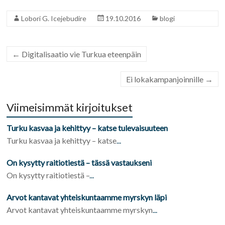
Lobori G. Icejebudire
19.10.2016
blogi
←
Digitalisaatio vie Turkua eteenpäin
Ei lokakampanjoinnille
→
Viimeisimmät kirjoitukset
Turku kasvaa ja kehittyy – katse tulevaisuuteen
Turku kasvaa ja kehittyy – katse
...
On kysytty raitiotiestä – tässä vastaukseni
On kysytty raitiotiestä –
...
Arvot kantavat yhteiskuntaamme myrskyn läpi
Arvot kantavat yhteiskuntaamme myrskyn
...