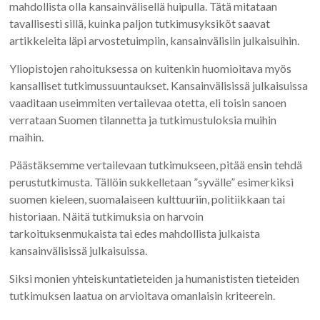
mahdollista olla kansainvälisellä huipulla. Tätä mitataan
tavallisesti sillä, kuinka paljon tutkimusyksiköt saavat
artikkeleita läpi arvostetuimpiin, kansainvälisiin julkaisuihin.
Yliopistojen rahoituksessa on kuitenkin huomioitava myös
kansalliset tutkimussuuntaukset. Kansainvälisissä julkaisuissa
vaaditaan useimmiten vertailevaa otetta, eli toisin sanoen
verrataan Suomen tilannetta ja tutkimustuloksia muihin
maihin.
Päästäksemme vertailevaan tutkimukseen, pitää ensin tehdä
perustutkimusta. Tällöin sukkelletaan ”syvälle” esimerkiksi
suomen kieleen, suomalaiseen kulttuuriin, politiikkaan tai
historiaan. Näitä tutkimuksia on harvoin
tarkoituksenmukaista tai edes mahdollista julkaista
kansainvälisissä julkaisuissa.
Siksi monien yhteiskuntatieteiden ja humanististen tieteiden
tutkimuksen laatua on arvioitava omanlaisin kriteerein.