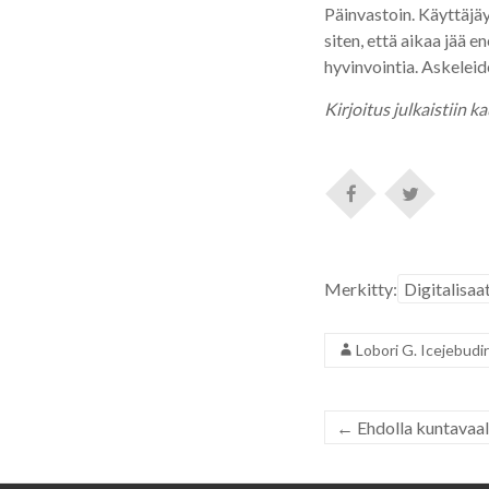
Päinvastoin. Käyttäjäy
siten, että aikaa jää 
hyvinvointia. Askeleid
Kirjoitus julkaistiin 
Merkitty:
Digitalisaa
Lobori G. Icejebudi
←
Ehdolla kuntavaa