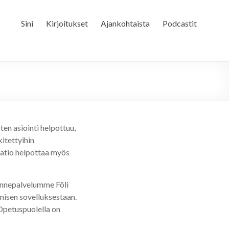
Sini
Kirjoitukset
Ajankohtaista
Podcastit
en asiointi helpottuu,
itettyihin
aatio helpottaa myös
kennepalvelumme Föli
misen sovelluksestaan.
 Opetuspuolella on