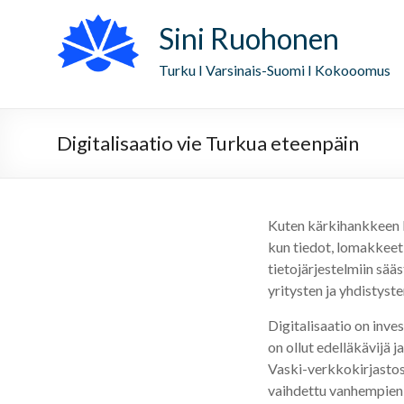
Sini Ruohonen
Turku I Varsinais-Suomi I Kokooomus
Digitalisaatio vie Turkua eteenpäin
Kuten kärkihankkeen ku
kun tiedot, lomakkeet 
tietojärjestelmiin sää
yritysten ja yhdistyst
Digitalisaatio on inv
on ollut edelläkävijä
Vaski-verkkokirjastoss
vaihdettu vanhempien j