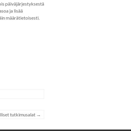
ois päiväjärjestyksestä
soa ja lisää
äin määrätietoisesti.
liset tutkimusalat
→