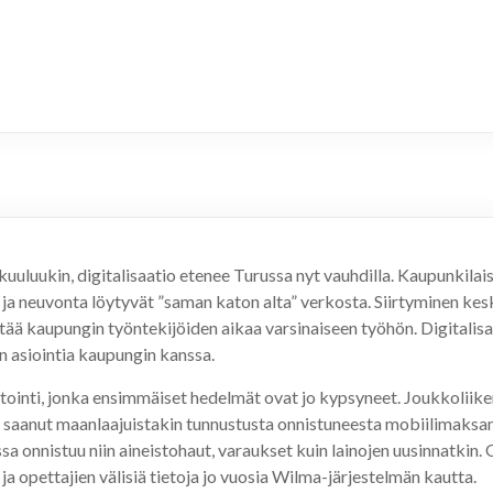
uluukin, digitalisaatio etenee Turussa nyt vauhdilla. Kaupunkilaist
ja neuvonta löytyvät ”saman katon alta” verkosta. Siirtyminen kesk
stää kaupungin työntekijöiden aikaa varsinaiseen työhön. Digitalis
en asiointia kaupungin kanssa.
estointi, jonka ensimmäiset hedelmät ovat jo kypsyneet. Joukkolii
 ja saanut maanlaajuistakin tunnustusta onnistuneesta mobiilimaksa
a onnistuu niin aineistohaut, varaukset kuin lainojen uusinnatkin.
a opettajien välisiä tietoja jo vuosia Wilma-järjestelmän kautta.