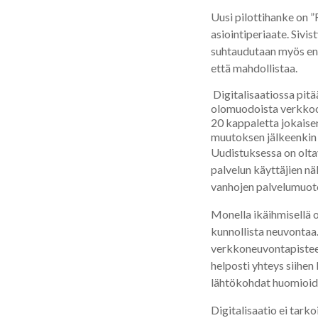
Uusi pilottihanke on ”
asiointiperiaate. Sivi
suhtaudutaan myös enn
että mahdollistaa.
Digitalisaatiossa pitää
olomuodoista verkkoon 
20 kappaletta jokaise
muutoksen jälkeenkin 
Uudistuksessa on oltav
palvelun käyttäjien nä
vanhojen palvelumuotoj
Monella ikäihmisellä o
kunnollista neuvontaa.
verkkoneuvontapisteet,
helposti yhteys siihen
lähtökohdat huomioid
Digitalisaatio ei tark