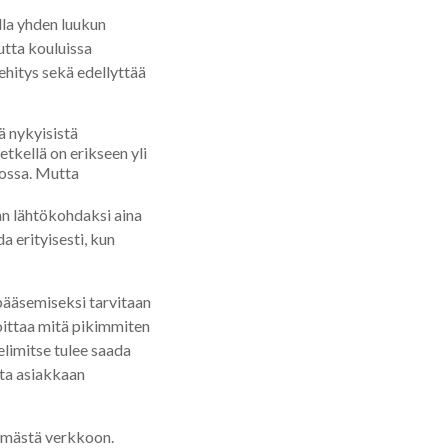
lla yhden luukun
utta kouluissa
hitys sekä edellyttää
tä nykyisistä
tkellä on erikseen yli
dossa. Mutta
an lähtökohdaksi aina
a erityisesti, kun
 pääsemiseksi tarvitaan
joittaa mitä pikimmiten
elimitse tulee saada
ita asiakkaan
lämästä verkkoon.