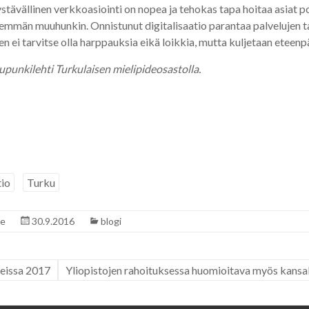
stävällinen verkkoasiointi on nopea ja tehokas tapa hoitaa asiat p
enemmän muuhunkin. Onnistunut digitalisaatio parantaa palvelujen ta
en ei tarvitse olla harppauksia eikä loikkia, mutta kuljetaan eteenp
kaupunkilehti Turkulaisen mielipideosastolla.
tio
Turku
re
30.9.2016
blogi
leissa 2017
Yliopistojen rahoituksessa huomioitava myös kansal