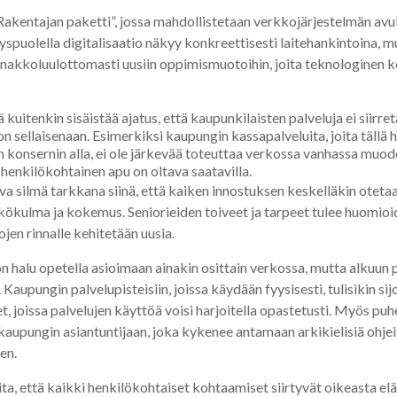
Rakentajan paketti”, jossa mahdollistetaan verkkojärjestelmän avu
styspuolella digitalisaatio näkyy konkreettisesti laitehankintoina, m
akkoluulottomasti uusiin oppimismuotoihin, joita teknologinen ke
 kuitenkin sisäistää ajatus, että kaupunkilaisten palveluja ei siirre
sellaisenaan. Esimerkiksi kaupungin kassapalveluita, joita tällä he
n konsernin alla, ei ole järkevää toteuttaa verkossa vanhassa muo
henkilökohtainen apu on oltava saatavilla.
a silmä tarkkana siinä, että kaiken innostuksen keskelläkin oteta
kökulma ja kokemus. Seniorieiden toiveet ja tarpeet tulee huomioid
en rinnalle kehitetään uusia.
n halu opetella asioimaan ainakin osittain verkossa, mutta alkuun
 Kaupungin palvelupisteisiin, joissa käydään fyysisesti, tulisikin si
 joissa palvelujen käyttöä voisi harjoitella opastetusti. Myös puh
 kaupungin asiantuntijaan, joka kykenee antamaan arkikielisiä ohje
en.
oita, että kaikki henkilökohtaiset kohtaamiset siirtyvät oikeasta e