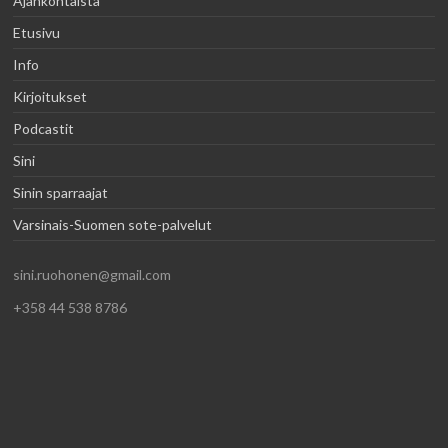
Ajankohtaista
Etusivu
Info
Kirjoitukset
Podcastit
Sini
Sinin sparraajat
Varsinais-Suomen sote-palvelut
sini.ruohonen@gmail.com
+358 44 538 8786