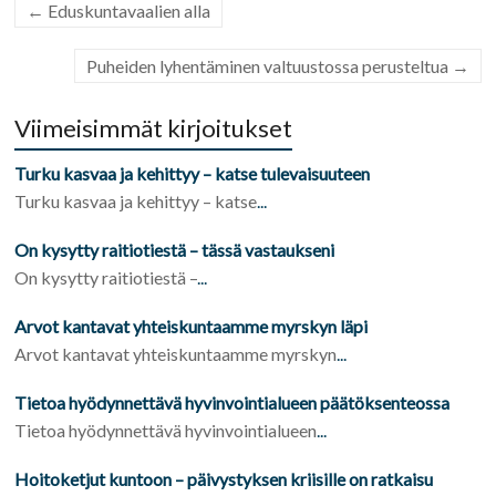
←
Eduskuntavaalien alla
Puheiden lyhentäminen valtuustossa perusteltua
→
Viimeisimmät kirjoitukset
Turku kasvaa ja kehittyy – katse tulevaisuuteen
Turku kasvaa ja kehittyy – katse
...
On kysytty raitiotiestä – tässä vastaukseni
On kysytty raitiotiestä –
...
Arvot kantavat yhteiskuntaamme myrskyn läpi
Arvot kantavat yhteiskuntaamme myrskyn
...
Tietoa hyödynnettävä hyvinvointialueen päätöksenteossa
Tietoa hyödynnettävä hyvinvointialueen
...
Hoitoketjut kuntoon – päivystyksen kriisille on ratkaisu