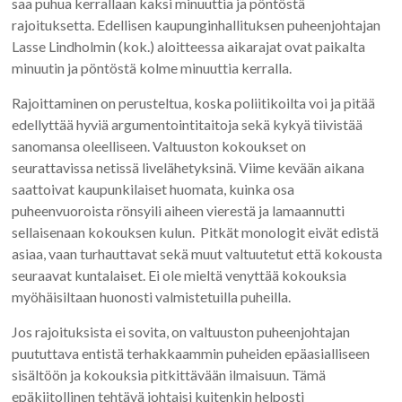
saa puhua kerrallaan kaksi minuuttia ja pöntöstä
rajoituksetta. Edellisen kaupunginhallituksen puheenjohtajan
Lasse Lindholmin (kok.) aloitteessa aikarajat ovat paikalta
minuutin ja pöntöstä kolme minuuttia kerralla.
Rajoittaminen on perusteltua, koska poliitikoilta voi ja pitää
edellyttää hyviä argumentointitaitoja sekä kykyä tiivistää
sanomansa oleelliseen. Valtuuston kokoukset on
seurattavissa netissä livelähetyksinä. Viime kevään aikana
saattoivat kaupunkilaiset huomata, kuinka osa
puheenvuoroista rönsyili aiheen vierestä ja lamaannutti
sellaisenaan kokouksen kulun. Pitkät monologit eivät edistä
asiaa, vaan turhauttavat sekä muut valtuutetut että kokousta
seuraavat kuntalaiset. Ei ole mieltä venyttää kokouksia
myöhäisiltaan huonosti valmistetuilla puheilla.
Jos rajoituksista ei sovita, on valtuuston puheenjohtajan
puututtava entistä terhakkaammin puheiden epäasialliseen
sisältöön ja kokouksia pitkittävään ilmaisuun. Tämä
epäkiitollinen tehtävä johtaisi kuitenkin helposti