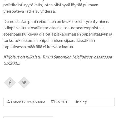
politikointisyytöksiin, joten olisi hyvä löytää pulmaan
yleispätevä ratkaisu yhdessä.
Demokratian pahin vihollinen on keskustelun tyrehtyminen.
Niinpä valtuustosaliin tarvitaan aitoa, nopeatempoista ja
eteenpäin kulkevaa dialogia pitkäpiimäisen paperistaluvun ja
tarkoituksettoman ohipuhumisen sijaan. Tässäkään
tapauksessa määrällä ei korvata laatua.
Kirjoitus on julkaistu Turun Sanomien Mielipiteet-osastossa
2.9.2015.
Lobori G. Icejebudire
2.9.2015
blogi