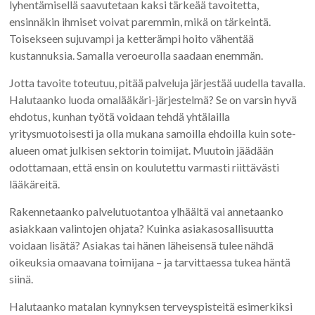
lyhentämisellä saavutetaan kaksi tärkeää tavoitetta,
ensinnäkin ihmiset voivat paremmin, mikä on tärkeintä.
Toisekseen sujuvampi ja ketterämpi hoito vähentää
kustannuksia. Samalla veroeurolla saadaan enemmän.
Jotta tavoite toteutuu, pitää palveluja järjestää uudella tavalla.
Halutaanko luoda omalääkäri-järjestelmä? Se on varsin hyvä
ehdotus, kunhan työtä voidaan tehdä yhtälailla
yritysmuotoisesti ja olla mukana samoilla ehdoilla kuin sote-
alueen omat julkisen sektorin toimijat. Muutoin jäädään
odottamaan, että ensin on koulutettu varmasti riittävästi
lääkäreitä.
Rakennetaanko palvelutuotantoa ylhäältä vai annetaanko
asiakkaan valintojen ohjata? Kuinka asiakasosallisuutta
voidaan lisätä? Asiakas tai hänen läheisensä tulee nähdä
oikeuksia omaavana toimijana – ja tarvittaessa tukea häntä
siinä.
Halutaanko matalan kynnyksen terveyspisteitä esimerkiksi