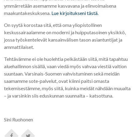
ymmärretään asemamme kasvavana ja elinvoimaisena
maakuntakeskuksena.
Lue kirjoitukseni tästä.
On syytä korostaa sitä, että oma yliopistollinen
keskussairaalamme on moderni ja huipputasoinen yksikkö,
jossa työskentelevät kansainvälisen tason asiantuntijat ja
ammattilaiset.
Tehtävämme ei ole huolehtia pelkästään siitä, mitä tapahtuu
aluehallinnon sisällä, vaan viedä myös vahvaa viestiä valtion
suuntaan. Varsinais-Suomen vahvistuminen sekä meidän
saamamme sote-palvelut, ovat kiinni paitsi omasta
tekemisestämme, myös siitä, kuinka meidät nähdään muualta
– ja varsinkin siis eduskunnan suunnalta – katsottuna.
Sini Ruohonen