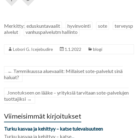
Merkitty:
eduskuntavaalit
hyvinvointi
sote
terveysp
alvelut
vanhuspalvelutm hallinto
Lobori G. Icejebudire
1.1.2022
blogi
←
Tammikuussa aluevaalit: Millaiset sote-palvelut sinä
haluat?
Jonotukseen on lääke – yrityksiä tarvitaan sote-palvelujen
tuottajiksi
→
Viimeisimmät kirjoitukset
Turku kasvaa ja kehittyy – katse tulevaisuuteen
Turku kasvaa ja kehittyy – katse
...