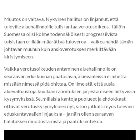
Muutos on valtava. Nykyinen hallitus on linjannut, että
tuleville aluehallinnoille tulisi antaa verotusoikeus. Tällöin
Suomessa olisi kolme todennäköisesti progressiivista
toisistaan erillään määrättyä tuloveroa – vaikea nähdä tämän
johtavan muuhun kuin ansioverotuksen merkittävään
kiristymiseen.
Vaikka verotusoikeuden antaminen aluehallinnolle on
seuraavan eduskunnan päätösasia, aluevaaleissa ei aihetta
missään nimessä pidä ohittaa. On ilmeistä, että uusia
aluevaltuustoja kuullaan rahoituksen järjestämiseen liittyvissä
kysymyksissä. Se, millaisia kantoja puolueet ja ehdokkaat
ottavat verotuskysymykseen nyt, sitoo pitkälti myös tulevien
eduskuntavaalien linjauksia – ja näin ollen seuraavan
hallituksen muodostamista ja päätöksentekoa.