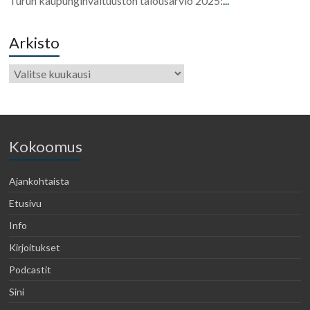
Turun kaupunginvaltuuston talousarvio 2025:
...
Arkisto
Kokoomus
Ajankohtaista
Etusivu
Info
Kirjoitukset
Podcastit
Sini