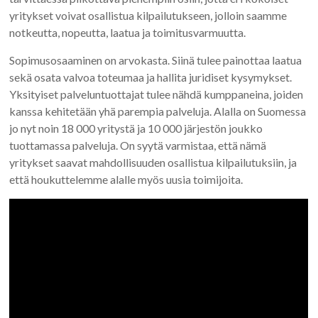
yritykset voivat osallistua kilpailutukseen, jolloin saamme
notkeutta, nopeutta, laatua ja toimitusvarmuutta.
Sopimusosaaminen on arvokasta. Siinä tulee painottaa laatua
sekä osata valvoa toteumaa ja hallita juridiset kysymykset.
Yksityiset palveluntuottajat tulee nähdä kumppaneina, joiden
kanssa kehitetään yhä parempia palveluja. Alalla on Suomessa
jo nyt noin 18 000 yritystä ja 10 000 järjestön joukko
tuottamassa palveluja. On syytä varmistaa, että nämä
yritykset saavat mahdollisuuden osallistua kilpailutuksiin, ja
että houkuttelemme alalle myös uusia toimijoita.