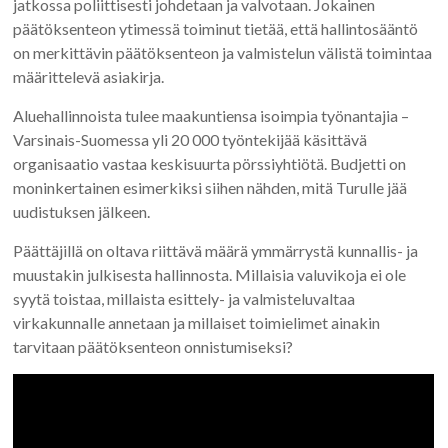
jatkossa poliittisesti johdetaan ja valvotaan. Jokainen
päätöksenteon ytimessä toiminut tietää, että hallintosääntö
on merkittävin päätöksenteon ja valmistelun välistä toimintaa
määrittelevä asiakirja.
Aluehallinnoista tulee maakuntiensa isoimpia työnantajia –
Varsinais-Suomessa yli 20 000 työntekijää käsittävä
organisaatio vastaa keskisuurta pörssiyhtiötä. Budjetti on
moninkertainen esimerkiksi siihen nähden, mitä Turulle jää
uudistuksen jälkeen.
Päättäjillä on oltava riittävä määrä ymmärrystä kunnallis- ja
muustakin julkisesta hallinnosta. Millaisia valuvikoja ei ole
syytä toistaa, millaista esittely- ja valmisteluvaltaa
virkakunnalle annetaan ja millaiset toimielimet ainakin
tarvitaan päätöksenteon onnistumiseksi?