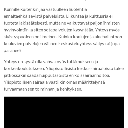
Kunnille kuitenkin jää vastuulleen huolehtia
ennaltaehkäisevistä palveluista. Liikuntaa ja kulttuuria ei
tuoteta lakisääteisesti, mutta ne vaikuttavat paljon ihmisten
hyvinvointiin ja siten sotepalvelujen kysyntään. Yhteys myös
sivistyspuoleen on ilmeinen. Kuinka koulujen ja aluehallintoon
kuuluvien palvelujen välinen keskusteluyhteys säilyy tai jopa
paranee?
Yhteys on syytä olla vahva myös tutkimukseen ja
korkeakoulutukseen. Yliopistollisista keskussairaaloista tulee
jatkossakin saada huipputasoista erikoissairaanhoitoa.
Yliopistollinen sairaala vaatiikin oman määrittelynsä
turvaamaan sen toiminnan ja kehityksen.