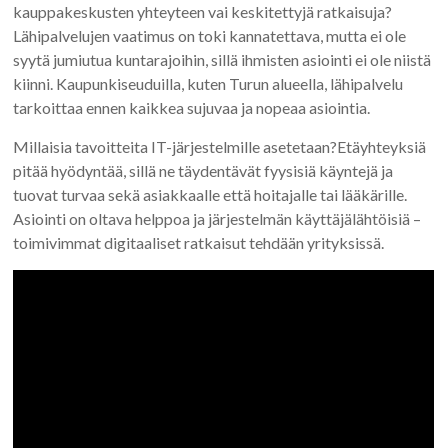
kauppakeskusten yhteyteen vai keskitettyjä ratkaisuja?
Lähipalvelujen vaatimus on toki kannatettava, mutta ei ole
syytä jumiutua kuntarajoihin, sillä ihmisten asiointi ei ole niistä
kiinni. Kaupunkiseuduilla, kuten Turun alueella, lähipalvelu
tarkoittaa ennen kaikkea sujuvaa ja nopeaa asiointia.
Millaisia tavoitteita IT-järjestelmille asetetaan?Etäyhteyksiä
pitää hyödyntää, sillä ne täydentävät fyysisiä käyntejä ja
tuovat turvaa sekä asiakkaalle että hoitajalle tai lääkärille.
Asiointi on oltava helppoa ja järjestelmän käyttäjälähtöisiä –
toimivimmat digitaaliset ratkaisut tehdään yrityksissä.