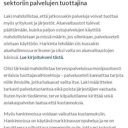
sektoriin palvelujen tuottajina
Laki mahdollistaa, että jatkossakin palveluja voivat tuottaa
myös yritykset ja järjestöt. Aluevaltuustot tulevat
päättämään, kuinka paljon ostopalvelujen käyttöä
mahdollistetaan ja missä määrin, jos ollenkaan, palveluseteli
otetaan käyttöön. Harkinta tehdään siis kussakin
aluehallinnossa erikseen ja siksi valta on aluevaltuustojen
käsissä.
Lue kirjoitukseni tästä.
Olisi tärkeää mahdollistaa terveyspalveluissa monipuolisesti
erilaisia tuottajavaihtoehtoja – palveluseteli kannattaa tarjota
niille ihmisille, jotka haluavat valita itse. Laki määrittelee
tarkasti palvelutuotantoa eikä poista järjestäjien vastuuta.
Kuten hyvin tiedämme, terve kilpailutilanne kirittää sekä
asiakaspalvelun laatua että kustannuksia.
Myös hankinnoissa voidaan vaikuttaa kustannuksiin.
Hankinnoissa on käytävä markkinavuoropuhelua ja ne on
tarvittaessa pilkottava pienempiin osiin, jotta eri kokoiset