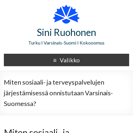
Sini Ruohonen
Turku I Varsinais-Suomi I Kokooomus
Valikko
Miten sosiaali- ja terveyspalvelujen
järjestämisessä onnistutaan Varsinais-
Suomessa?
Miten sosiaali- ja