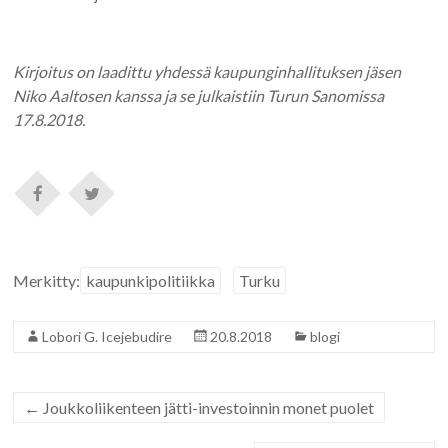
Kirjoitus on laadittu yhdessä kaupunginhallituksen jäsen
Niko Aaltosen kanssa ja se julkaistiin Turun Sanomissa
17.8.2018.
Merkitty:
kaupunkipolitiikka
Turku
Lobori G. Icejebudire
20.8.2018
blogi
←
Joukkoliikenteen jätti-investoinnin monet puolet