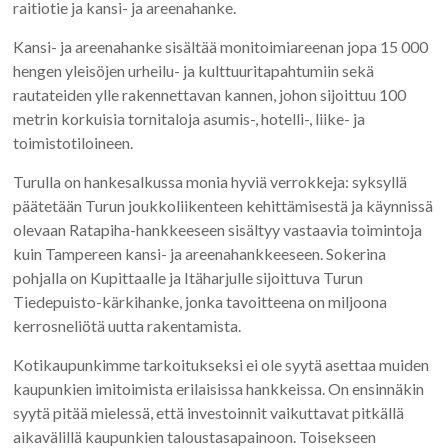
raitiotie ja kansi- ja areenahanke.
Kansi- ja areenahanke sisältää monitoimiareenan jopa 15 000
hengen yleisöjen urheilu- ja kulttuuritapahtumiin sekä
rautateiden ylle rakennettavan kannen, johon sijoittuu 100
metrin korkuisia tornitaloja asumis-, hotelli-, liike- ja
toimistotiloineen.
Turulla on
hankesalkussa monia hyviä verrokkeja: syksyllä
päätetään Turun joukkoliikenteen kehittämisestä ja käynnissä
olevaan Ratapiha-hankkeeseen sisältyy vastaavia toimintoja
kuin Tampereen kansi- ja areenahankkeeseen. Sokerina
pohjalla on Kupittaalle ja Itäharjulle sijoittuva Turun
Tiedepuisto-kärkihanke, jonka tavoitteena on miljoona
kerrosneliötä uutta rakentamista.
Kotikaupunkimme tarkoitukseksi ei ole syytä asettaa muiden
kaupunkien imitoimista erilaisissa hankkeissa. On ensinnäkin
syytä pitää mielessä, että investoinnit vaikuttavat pitkällä
aikavälillä kaupunkien taloustasapainoon. Toisekseen