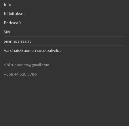
Info
Kirjoitukset
Podcastit
Sini
Sinin sparraajat
Varsinais-Suomen sote-palvelut
sini.ruohonen@gmail.com
+358 44 538 8786