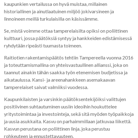
kaupunkien vertailussa on hyvä muistaa, millainen
historiallinen ja ainutlaatuinen miljöö jokivarsineen ja
linnoineen meillä turkulaisilla on käsissämme.
Se, mistä
voimme ottaa tamperelaisilta opiksi on poliittinen
kulttuuri, jossa päätöksiä syntyy ja hankkeiden edistämisessä
ryhdytään ripeästi tuumasta toimeen.
Raitiotien rakentamispäätös tehtiin Tampereella vuonna 2016
ja toteuttamismallina on yhteisvastuullinen allianssi, joka on
taannut ainakin tähän saakka työn etenemisen budjetissa ja
aikataulussa. Kansi- ja areenahankkeen asemakaavan
tamperelaiset saivat valmiiksi vuodessa.
Kaupunkilaisten ja varsinkin päätöksentekijöiksi valittujen
positiivinen suhtautuminen uusiin ideoihin houkuttelee
yritystoimintaa ja investointeja, sekä sitä myöden työpaikkoja
ja uusia asukkaita. Kasvu on parhaimmillaan jatkuvaa liikettä.
Kasvun perustana on poliittinen linja, joka perustuu
rohkeuteen ja ennustettavuuteen.