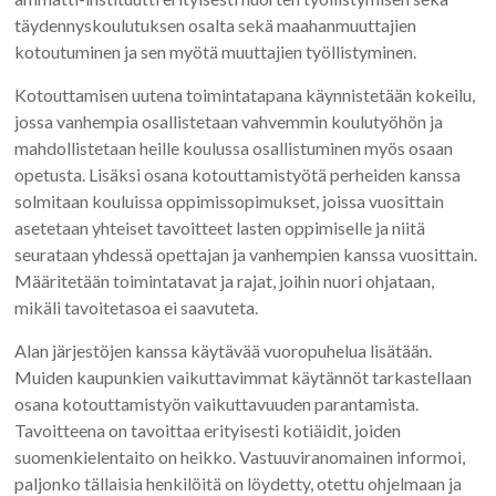
täydennyskoulutuksen osalta sekä maahanmuuttajien
kotoutuminen ja sen myötä muuttajien työllistyminen.
Kotouttamisen uutena toimintatapana käynnistetään kokeilu,
jossa vanhempia osallistetaan vahvemmin koulutyöhön ja
mahdollistetaan heille koulussa osallistuminen myös osaan
opetusta. Lisäksi osana kotouttamistyötä perheiden kanssa
solmitaan kouluissa oppimissopimukset, joissa vuosittain
asetetaan yhteiset tavoitteet lasten oppimiselle ja niitä
seurataan yhdessä opettajan ja vanhempien kanssa vuosittain.
Määritetään toimintatavat ja rajat, joihin nuori ohjataan,
mikäli tavoitetasoa ei saavuteta.
Alan järjestöjen kanssa käytävää vuoropuhelua lisätään.
Muiden kaupunkien vaikuttavimmat käytännöt tarkastellaan
osana kotouttamistyön vaikuttavuuden parantamista.
Tavoitteena on tavoittaa erityisesti kotiäidit, joiden
suomenkielentaito on heikko. Vastuuviranomainen informoi,
paljonko tällaisia henkilöitä on löydetty, otettu ohjelmaan ja