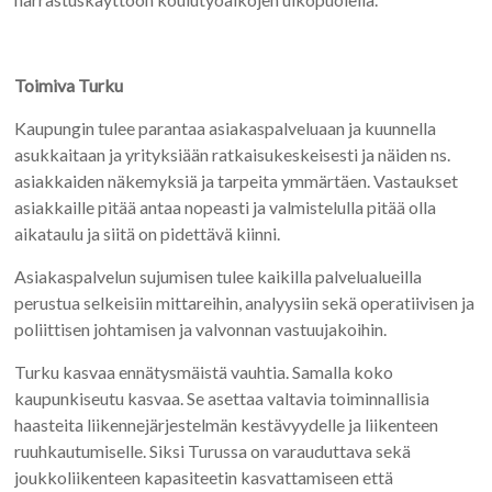
Toimiva Turku
Kaupungin tulee parantaa asiakaspalveluaan ja kuunnella
asukkaitaan ja yrityksiään ratkaisukeskeisesti ja näiden ns.
asiakkaiden näkemyksiä ja tarpeita ymmärtäen. Vastaukset
asiakkaille pitää antaa nopeasti ja valmistelulla pitää olla
aikataulu ja siitä on pidettävä kiinni.
Asiakaspalvelun sujumisen tulee kaikilla palvelualueilla
perustua selkeisiin mittareihin, analyysiin sekä operatiivisen ja
poliittisen johtamisen ja valvonnan vastuujakoihin.
Turku kasvaa ennätysmäistä vauhtia. Samalla koko
kaupunkiseutu kasvaa. Se asettaa valtavia toiminnallisia
haasteita liikennejärjestelmän kestävyydelle ja liikenteen
ruuhkautumiselle. Siksi Turussa on varauduttava sekä
joukkoliikenteen kapasiteetin kasvattamiseen että