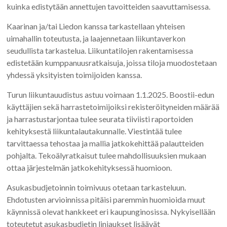
kuinka edistytään annettujen tavoitteiden saavuttamisessa.
Kaarinan ja/tai Liedon kanssa tarkastellaan yhteisen
uimahallin toteutusta, ja laajennetaan liikuntaverkon
seudullista tarkastelua. Liikuntatilojen rakentamisessa
edistetään kumppanuusratkaisuja, joissa tiloja muodostetaan
yhdessä yksityisten toimijoiden kanssa.
Turun liikuntauudistus astuu voimaan 1.1.2025. Boostii-edun
käyttäjien sekä harrastetoimijoiksi rekisteröityneiden määrää
ja harrastustarjontaa tulee seurata tiiviisti raportoiden
kehityksestä liikuntalautakunnalle. Viestintää tulee
tarvittaessa tehostaa ja mallia jatkokehittää palautteiden
pohjalta. Tekoälyratkaisut tulee mahdollisuuksien mukaan
ottaa järjestelmän jatkokehityksessä huomioon.
Asukasbudjetoinnin toimivuus otetaan tarkasteluun.
Ehdotusten arvioinnissa pitäisi paremmin huomioida muut
käynnissä olevat hankkeet eri kaupunginosissa. Nykyisellään
toteutetut asukasbudjetin linjaukset lisäävät