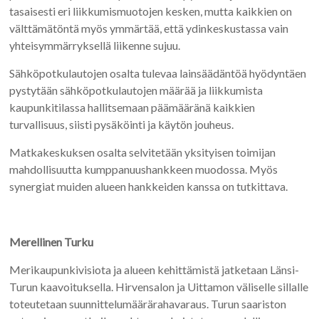
tasaisesti eri liikkumismuotojen kesken, mutta kaikkien on
välttämätöntä myös ymmärtää, että ydinkeskustassa vain
yhteisymmärryksellä liikenne sujuu.
Sähköpotkulautojen osalta tulevaa lainsäädäntöä hyödyntäen
pystytään sähköpotkulautojen määrää ja liikkumista
kaupunkitilassa hallitsemaan päämääränä kaikkien
turvallisuus, siisti pysäköinti ja käytön jouheus.
Matkakeskuksen osalta selvitetään yksityisen toimijan
mahdollisuutta kumppanuushankkeen muodossa. Myös
synergiat muiden alueen hankkeiden kanssa on tutkittava.
Merellinen Turku
Merikaupunkivisiota ja alueen kehittämistä jatketaan Länsi-
Turun kaavoituksella. Hirvensalon ja Uittamon väliselle sillalle
toteutetaan suunnittelumäärärahavaraus. Turun saariston