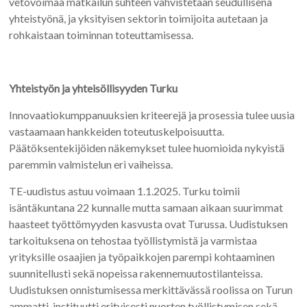
vetovoimaa matkailun suhteen vahvistetaan seudullisena
yhteistyönä, ja yksityisen sektorin toimijoita autetaan ja
rohkaistaan toiminnan toteuttamisessa.
Yhteistyön ja yhteisöllisyyden Turku
Innovaatiokumppanuuksien kriteerejä ja prosessia tulee uusia
vastaamaan hankkeiden toteutuskelpoisuutta.
Päätöksentekijöiden näkemykset tulee huomioida nykyistä
paremmin valmistelun eri vaiheissa.
TE-uudistus astuu voimaan 1.1.2025. Turku toimii
isäntäkuntana 22 kunnalle mutta samaan aikaan suurimmat
haasteet työttömyyden kasvusta ovat Turussa. Uudistuksen
tarkoituksena on tehostaa työllistymistä ja varmistaa
yrityksille osaajien ja työpaikkojen parempi kohtaaminen
suunnitellusti sekä nopeissa rakennemuutostilanteissa.
Uudistuksen onnistumisessa merkittävässä roolissa on Turun
ammatti-instituutti erityisesti nuorten työllistymisen sekä