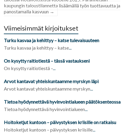
kaupungin taloustilannetta lisäämällä työn tuottavuutta ja
panostamalla kasvuun
→
Viimeisimmät kirjoitukset
Turku kasvaa ja kehittyy – katse tulevaisuuteen
Turku kasvaa ja kehittyy – katse
...
On kysytty raitiotiestä – tässä vastaukseni
On kysytty raitiotiestä –
...
Arvot kantavat yhteiskuntaamme myrskyn läpi
Arvot kantavat yhteiskuntaamme myrskyn
...
Tietoa hyödynnettävä hyvinvointialueen päätöksenteossa
Tietoa hyödynnettävä hyvinvointialueen
...
Hoitoketjut kuntoon – päivystyksen kriisille on ratkaisu
Hoitoketjut kuntoon – päivystyksen kriisille
...