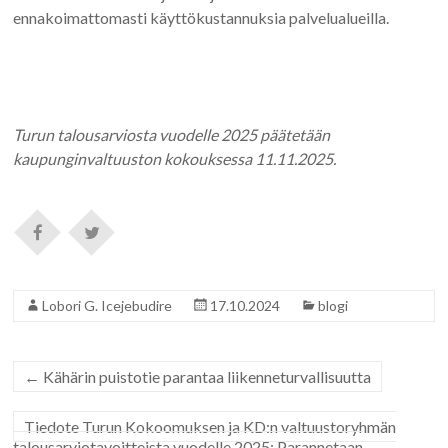
ennakoimattomasti käyttökustannuksia palvelualueilla.
Turun talousarviosta vuodelle 2025 päätetään
kaupunginvaltuuston kokouksessa 11.11.2025.
Lobori G. Icejebudire
17.10.2024
blogi
←
Kähärin puistotie parantaa liikenneturvallisuutta
Tiedote Turun Kokoomuksen ja KD:n valtuustoryhmän
talousarviotavoitteista vuodelle 2025: Parannetaan