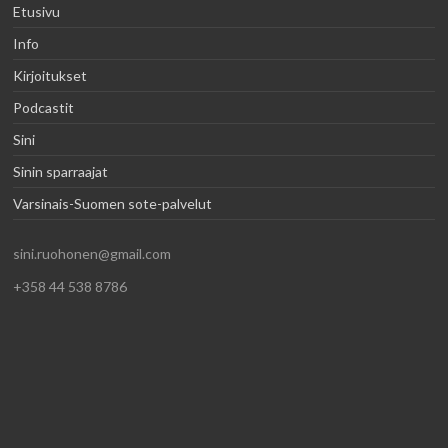
Etusivu
Info
Kirjoitukset
Podcastit
Sini
Sinin sparraajat
Varsinais-Suomen sote-palvelut
sini.ruohonen@gmail.com
+358 44 538 8786