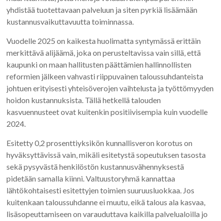
yhdistää tuotettavaan palveluun ja siten pyrkiä lisäämään
kustannusvaikuttavuutta toiminnassa.
Vuodelle 2025 on kaikesta huolimatta syntymässä erittäin
merkittävä alijäämä, joka on perusteltavissa vain sillä, että
kaupunki on maan hallitusten päättämien hallinnollisten
reformien jälkeen vahvasti riippuvainen taloussuhdanteista
johtuen erityisesti yhteisöverojen vaihtelusta ja työttömyyden
hoidon kustannuksista. Tällä hetkellä talouden
kasvuennusteet ovat kuitenkin positiivisempia kuin vuodelle
2024.
Esitetty 0,2 prosenttiyksikön kunnallisveron korotus on
hyväksyttävissä vain, mikäli esitetystä sopeutuksen tasosta
sekä pysyvästä henkilöstön kustannusvähennyksestä
pidetään samalla kiinni. Valtuustoryhmä kannattaa
lähtökohtaisesti esitettyjen toimien suuruusluokkaa. Jos
kuitenkaan taloussuhdanne ei muutu, eikä talous ala kasvaa,
lisäsopeuttamiseen on varauduttava kaikilla palvelualoilla jo