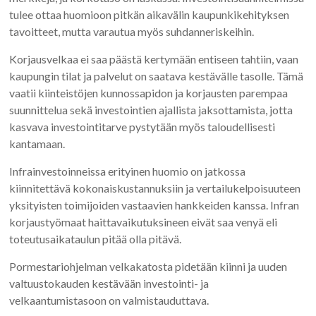
tulee ottaa huomioon pitkän aikavälin kaupunkikehityksen
tavoitteet, mutta varautua myös suhdanneriskeihin.
Korjausvelkaa ei saa päästä kertymään entiseen tahtiin, vaan
kaupungin tilat ja palvelut on saatava kestävälle tasolle. Tämä
vaatii kiinteistöjen kunnossapidon ja korjausten parempaa
suunnittelua sekä investointien ajallista jaksottamista, jotta
kasvava investointitarve pystytään myös taloudellisesti
kantamaan.
Infrainvestoinneissa erityinen huomio on jatkossa
kiinnitettävä kokonaiskustannuksiin ja vertailukelpoisuuteen
yksityisten toimijoiden vastaavien hankkeiden kanssa. Infran
korjaustyömaat haittavaikutuksineen eivät saa venyä eli
toteutusaikataulun pitää olla pitävä.
Pormestariohjelman velkakatosta pidetään kiinni ja uuden
valtuustokauden kestävään investointi- ja
velkaantumistasoon on valmistauduttava.