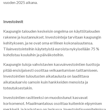
vuoden 2025 aikana.
Investoinnit
Kaupungin talouden keskeisin ongelma on käyttötalouden
rakenne ja kustannukset. Investointeja tarvitaan kaupungin
kehitykseen, ja ne ovat oma erillinen kokonaisuutensa.
Tilainvestointeihin käytetyistä euroista nykyisellään 75 %
kohdistuu kouluihin ja päiväkoteihin.
Kaupungin tuloja vahvistavien kasvuinvestointien tuottoja
pitää ensisijaisesti osoittaa velkaantumisen taittamiseen.
Investointien tuloutusten aikataulusta on laadittava
aikatauluarvio samoin kuin hankkeiden menoista ja
toteutuksestakin.
Investointien rasitteeksi on muodostunut kasvavat
korkomenot. Maailmantalous osoittaa kuitenkin elpymisen
merkkejä, ja korkotaso on laskussa. Investointisuunnitelmissa