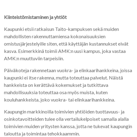
Kiinteistömistaminen ja yhtiöt
Kaupunki etsii ratkaisun Taito-kampuksen sekä muiden
mahdollisten rakennuttamiensa kokonaisuuksien
omistusjärjestelyille siten, että käyttäjän kustannukset eivät
kasva. Esimerkkinä toimii AMK:n uusi kampus, joka vastaa
AMK:n muuttuviin tarpeisiin.
Päiväkoteja rakennetaan vuokra- ja elinkaarihankkeina, joissa
kaupunki ei itse rakenna, mutta toteuttaa palvelut. Näistä
hankkeista on kerättävä kokemukset ja tutkittava
mahdollisuuksia toteuttaa osa myös muista, kuten
kouluhankkeista, joko vuokra- tai elinkaarihankkeina.
Kaupungin markkinoilla toimivien yhtiöiden tuottavuus- ja
osinkotavoitteiden tulee olla vertailukelpoiset samalla alalla
toimivien muiden yritysten kanssa, jotta ne tukevat kaupungin
taloutta ja toimintaa tehokkaammin.