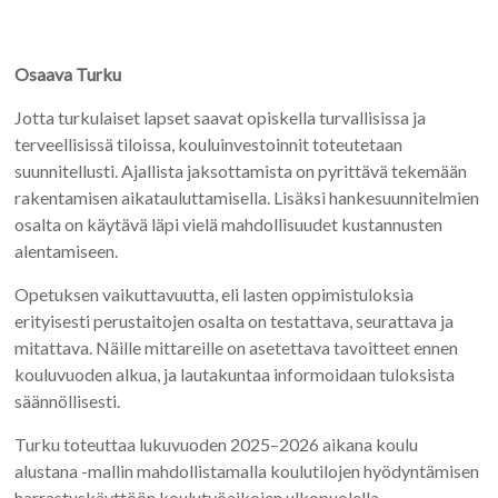
Osaava Turku
Jotta turkulaiset lapset saavat opiskella turvallisissa ja
terveellisissä tiloissa, kouluinvestoinnit toteutetaan
suunnitellusti. Ajallista jaksottamista on pyrittävä tekemään
rakentamisen aikatauluttamisella. Lisäksi hankesuunnitelmien
osalta on käytävä läpi vielä mahdollisuudet kustannusten
alentamiseen.
Opetuksen vaikuttavuutta, eli lasten oppimistuloksia
erityisesti perustaitojen osalta on testattava, seurattava ja
mitattava. Näille mittareille on asetettava tavoitteet ennen
kouluvuoden alkua, ja lautakuntaa informoidaan tuloksista
säännöllisesti.
Turku toteuttaa lukuvuoden 2025–2026 aikana koulu
alustana -mallin mahdollistamalla koulutilojen hyödyntämisen
harrastuskäyttöön koulutyöaikojen ulkopuolella.