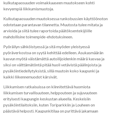
kulkutapaosuuden voimakkaaseen muutokseen kohti
kevyempiä liikkumismuotoja.
Kulkutapaosuuden muutoksessa runkobussien käyttöönoton
odotetaan parantavan tilannetta. Muutosta tulee mitata ja
arvioida ja siitä tulee raportoida päätöksentekijöille
mahdollisine toimenpide-ehdotuksineen.
Pyöräilyn sähköistyessä ja sitä myöden yleistyessä
pyöräverkostoa on syytä kehittää edelleen. Asukasmäärän
kasvun myötä väistämättä autoilijoidenkin määrä kasvaa ja
siksi on välttämätöntä pitää huoli vetävistä päälinjoista ja
pysäköintiedellytyksistä, sillä muutoin koko kaupunki ja
kaikki liikennemuodot kärsivät.
Liikkumisen ratkaisuissa on kiinnitettävä huomiota
liikkumisen turvallisuuteen, helppouteen ja sujuvuuteen
erityisesti kaupungin keskustan alueella. Keskeisiin
pysäköintilaitoksiin, kuten Toriparkkiin ja Louheen on
päästävä helposti. Kaupunkitilaa on pyrittävä jakamaan