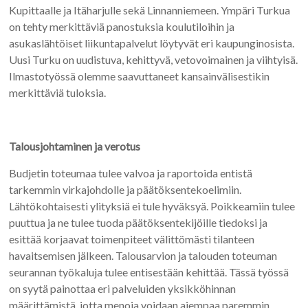
Kupittaalle ja Itäharjulle sekä Linnanniemeen. Ympäri Turkua
on tehty merkittäviä panostuksia koulutiloihin ja
asukaslähtöiset liikuntapalvelut löytyvät eri kaupunginosista.
Uusi Turku on uudistuva, kehittyvä, vetovoimainen ja viihtyisä.
Ilmastotyössä olemme saavuttaneet kansainvälisestikin
merkittäviä tuloksia.
Talousjohtaminen ja verotus
Budjetin toteumaa tulee valvoa ja raportoida entistä
tarkemmin virkajohdolle ja päätöksentekoelimiin.
Lähtökohtaisesti ylityksiä ei tule hyväksyä. Poikkeamiin tulee
puuttua ja ne tulee tuoda päätöksentekijöille tiedoksi ja
esittää korjaavat toimenpiteet välittömästi tilanteen
havaitsemisen jälkeen. Talousarvion ja talouden toteuman
seurannan työkaluja tulee entisestään kehittää. Tässä työssä
on syytä painottaa eri palveluiden yksikköhinnan
määrittämistä, jotta menoja voidaan aiempaa paremmin