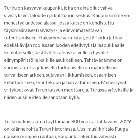
Turku on kasvava kaupunki, joka on aina ollut vahva
sivistyksen, talouden ja kulttuurin keskus. Kaupunkimme voi
menestyä uudessa ajassa, jossa katse on kohdistettu
täysimääräisesti sivistys- ja elinvoimatehtävän
toteuttamiseen. Haluamme varmistaa, että Turku jatkaa
edelläkävijän roolissaan luoden edellytyksiä laadukkaalle
koulutukselle, kestävälle talouskasvulle ja hyvälle
elinympäristölle kaikille asukkailleen. Tehtävänämme on
varmistaa, että jokaisella turkulaisella on mahdollisuus
turvalliseen arkeen, sujuvaan liikkumiseen, osaamisen
kehittämiseen, työntekoon ja harrastamiseen. Menestyvät
yritykset ovat Turun kasvun moottoreja. Turussa yrityksille ja
niiden uusille ideoille sanotaan kyllä.
Turku valmistautuu täyttämään 800 vuotta. Juhlavuosi 2029
on käännekohta Turun historiassa. Uusi musiikkitalo Fuuga
nousee Aurajoen rantaan, kaupunki rakentuu vahvasti