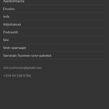
Ajankohtaista
Etusivu
Info
Kirjoitukset
Podcastit
Sini
Sinin sparraajat
Varsinais-Suomen sote-palvelut
sini.ruohonen@gmail.com
+358 44 538 8786