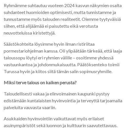
Ryhmämme suhtautuu vuoteen 2024 kasvun näkymien osalta
suhdanteet huomioiden optimisesti, mutta tunnistamme ja
tunnustamme myös talouden realiteetit. Olemme tyytyväisiä
siihen, että alijäämää ei paisutettu eikä verotusta
neuvotteluissa kiristettyjä.
Säästökohteita löysimme hyvin ilman ristiriitaa
pormestariohjelman kanssa. Oli ylipäätään tärkeää, että laaja
taloussopu löytyi eri ryhmien välille – osoitimme yhdessä
vastuunkantoa ja johdonmukaisuutta. Päätöksenteko toimii
Turussa hyvin ja kiitos siitä tämän salin sopimusryhmille.
Miksi terve talous on kaiken perusta?
Taloudellisesti vakaa ja elinvoimainen kaupunki pystyy
edistämään kuntalaisten hyvinvointia ja terveyttä tarjoamalla
palveluita vauvasta vaariin.
Asukkaiden hyvinvointiin vaikuttavat myös erilaiset
asuinympäristöt sekä luonnon ja kulttuurin saavutettavuus.