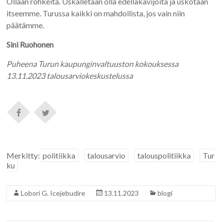
Ollaan rohkeita. Uskalletaan olla edelläkävijöitä ja uskotaan
itseemme. Turussa kaikki on mahdollista, jos vain niin
päätämme.
Sini Ruohonen
Puheena Turun kaupunginvaltuuston kokouksessa
13.11.2023 talousarviokeskustelussa
Merkitty:
politiikka
talousarvio
talouspolitiikka
Tur
ku
Lobori G. Icejebudire
13.11.2023
blogi