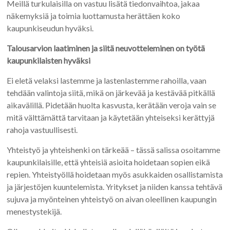
Meillä turkulaisilla on vastuu lisätä tiedonvaihtoa, jakaa
näkemyksiä ja toimia luottamusta herättäen koko
kaupunkiseudun hyväksi.
Talousarvion laatiminen ja siitä neuvotteleminen on työtä
kaupunkilaisten hyväksi
Ei eletä velaksi lastemme ja lastenlastemme rahoilla, vaan
tehdään valintoja siitä, mikä on järkevää ja kestävää pitkällä
aikavälillä. Pidetään huolta kasvusta, kerätään veroja vain se
mitä välttämättä tarvitaan ja käytetään yhteiseksi kerättyjä
rahoja vastuullisesti.
Yhteistyö ja yhteishenki on tärkeää – tässä salissa osoitamme
kaupunkilaisille, että yhteisiä asioita hoidetaan sopien eikä
repien. Yhteistyöllä hoidetaan myös asukkaiden osallistamista
ja järjestöjen kuuntelemista. Yritykset ja niiden kanssa tehtävä
sujuva ja myönteinen yhteistyö on aivan oleellinen kaupungin
menestystekijä.