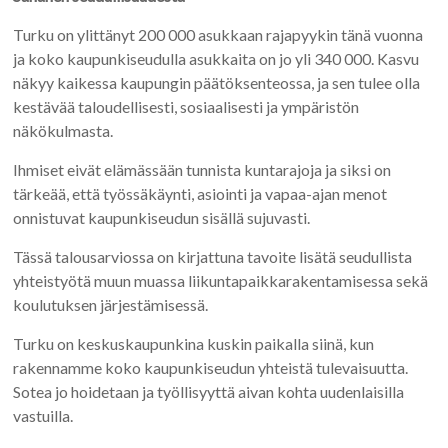
Turku on ylittänyt 200 000 asukkaan rajapyykin tänä vuonna
ja koko kaupunkiseudulla asukkaita on jo yli 340 000. Kasvu
näkyy kaikessa kaupungin päätöksenteossa, ja sen tulee olla
kestävää taloudellisesti, sosiaalisesti ja ympäristön
näkökulmasta.
Ihmiset eivät elämässään tunnista kuntarajoja ja siksi on
tärkeää, että työssäkäynti, asiointi ja vapaa-ajan menot
onnistuvat kaupunkiseudun sisällä sujuvasti.
Tässä talousarviossa on kirjattuna tavoite lisätä seudullista
yhteistyötä muun muassa liikuntapaikkarakentamisessa sekä
koulutuksen järjestämisessä.
Turku on keskuskaupunkina kuskin paikalla siinä, kun
rakennamme koko kaupunkiseudun yhteistä tulevaisuutta.
Sotea jo hoidetaan ja työllisyyttä aivan kohta uudenlaisilla
vastuilla.