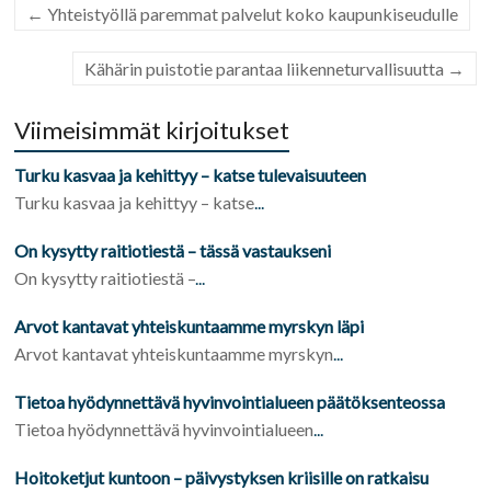
←
Yhteistyöllä paremmat palvelut koko kaupunkiseudulle
Kähärin puistotie parantaa liikenneturvallisuutta
→
Viimeisimmät kirjoitukset
Turku kasvaa ja kehittyy – katse tulevaisuuteen
Turku kasvaa ja kehittyy – katse
...
On kysytty raitiotiestä – tässä vastaukseni
On kysytty raitiotiestä –
...
Arvot kantavat yhteiskuntaamme myrskyn läpi
Arvot kantavat yhteiskuntaamme myrskyn
...
Tietoa hyödynnettävä hyvinvointialueen päätöksenteossa
Tietoa hyödynnettävä hyvinvointialueen
...
Hoitoketjut kuntoon – päivystyksen kriisille on ratkaisu