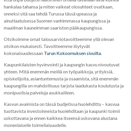
hankalaa tahansa ja miten vaikeat olosuhteet ovatkaan,
onneksi sitä saa tehdä Turussa tässä upeassa ja
ainutlaatuisessa Suomen vanhimmassa kaupungissa ja
maailman kauneimman saariston pääkaupungissa.
Otsikoimme omat talousarviotavoitteemme yllä olevan
otsikon mukaisesti. Tavoitteemme löytyvät
kokonaisuudessaan
Turun Kokoomuksen sivuilta
.
Kaupunkilaisten hyvinvointi ja kaupungin kasvu nivoutuvat
yhteen. Mitä enemmän meillä on työpaikkoja, yrityksiä,
opiskelijoita, asiantuntemusta ja osaamista, sitä enemmän
kaupungilla on mahdollisuus tarjota laadukasta koulutusta ja
monipuolisia palveluja asukkailleen.
Kasvun avaimista on tässä budjetissa huolehdittu – kasvua
tuottavista investoinneista huolehditaan ja kaupunki toimii
uskottavana ja ennen kaikkea itseensä uskovana alustana
monenlaiselle toimeliaisuudelle.