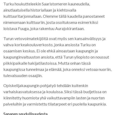
Turku houkutteleekin Saaristomeren kauneudella,
ainutlaatuisella historiallaan ja kiehtovalla
kulttuuritarjonnallaan. Olemme tällä kaudella panostaneet
nimenomaan kulttuuriin, josta osoituksena esimerkiksi
loistava Fuuga, joka rakentuu Aurajokirantaan.
Turun vetovoimatekijöitä ovat myös sen kansainvälisyys ja
vahva korkeakouluverkosto, jonka ansiosta Turku on
osaamisen keskus. Ei ole ehkä ainoastaan kaupungin ja
kaupunginvaltuuston ansiota, että Turun yliopisto on noussut
piikkipaikalle hakijatilastoissa. Mutta onhan tässä
kaupungissa tunnelmaa ja elämää, joka onneksi vetoaa nuoriin,
tulevaisuuden osaajiin.
Opiskelijakaupungin pohjatyö tehdään kuitenkin
varhaiskasvatuksessa ja kouluissa. Siksi tässä budjetissa on
kiinnitetty huomiota yhä vaikuttavampiin lasten ja nuorten
palveluihin ja varmistettu tilatarpeet eri puolella kaupunkia.
Sananen seudullisuudesta