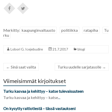
Merkitty:
kaupunginvaltuusto
politiikka
ratapiha
Tu
rku
Lobori G. Icejebudire
21.7.2017
blogi
←
Sinä saat valita
Turku uudelle sarjatasolle
→
Viimeisimmät kirjoitukset
Turku kasvaa ja kehittyy – katse tulevaisuuteen
Turku kasvaa ja kehittyy – katse
...
On kysytty raitiotiestä – tässä vastaukseni