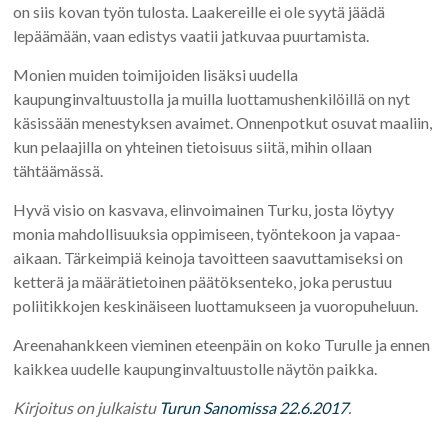
on siis kovan työn tulosta. Laakereille ei ole syytä jäädä
lepäämään, vaan edistys vaatii jatkuvaa puurtamista.
Monien muiden
toimijoiden lisäksi uudella
kaupunginvaltuustolla ja muilla luottamushenkilöillä on nyt
käsissään menestyksen avaimet. Onnenpotkut osuvat maaliin,
kun pelaajilla on yhteinen tietoisuus siitä, mihin ollaan
tähtäämässä.
Hyvä visio on kasvava, elinvoimainen Turku, josta löytyy
monia mahdollisuuksia oppimiseen, työntekoon ja vapaa-
aikaan. Tärkeimpiä keinoja tavoitteen saavuttamiseksi on
ketterä ja määrätietoinen päätöksenteko, joka perustuu
poliitikkojen keskinäiseen luottamukseen ja vuoropuheluun.
Areenahankkeen vieminen eteenpäin on koko Turulle ja ennen
kaikkea uudelle kaupunginvaltuustolle näytön paikka.
Kirjoitus on julkaistu
Turun Sanomissa 22.6.2017
.