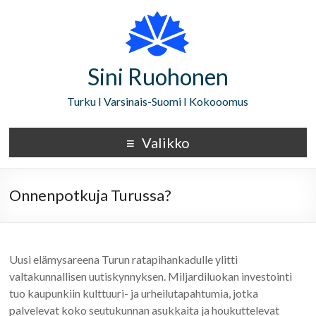
Sini Ruohonen
Turku I Varsinais-Suomi I Kokooomus
Valikko
Onnenpotkuja Turussa?
Uusi elämysareena Turun ratapihankadulle ylitti
valtakunnallisen uutiskynnyksen. Miljardiluokan investointi
tuo kaupunkiin kulttuuri- ja urheilutapahtumia, jotka
palvelevat koko seutukunnan asukkaita ja houkuttelevat