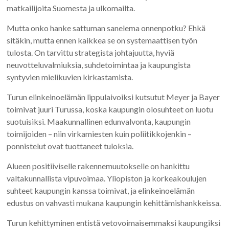
matkailijoita Suomesta ja ulkomailta.
Mutta onko hanke sattuman sanelema onnenpotku? Ehkä
sitäkin, mutta ennen kaikkea se on systemaattisen työn
tulosta. On tarvittu strategista johtajuutta, hyviä
neuvotteluvalmiuksia, suhdetoimintaa ja kaupungista
syntyvien mielikuvien kirkastamista.
Turun elinkeinoelämän
lippulaivoiksi kutsutut Meyer ja Bayer
toimivat juuri Turussa, koska kaupungin olosuhteet on luotu
suotuisiksi. Maakunnallinen edunvalvonta, kaupungin
toimijoiden – niin virkamiesten kuin poliitikkojenkin –
ponnistelut ovat tuottaneet tuloksia.
Alueen positiiviselle rakennemuutokselle on hankittu
valtakunnallista vipuvoimaa. Yliopiston ja korkeakoulujen
suhteet kaupungin kanssa toimivat, ja elinkeinoelämän
edustus on vahvasti mukana kaupungin kehittämishankkeissa.
Turun kehittyminen entistä vetovoimaisemmaksi kaupungiksi